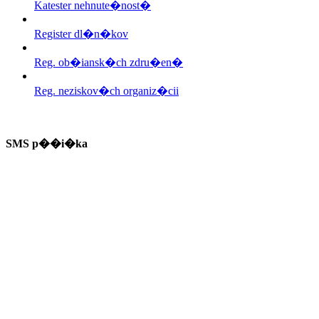
Katester nehnute�nost�
Register dl�n�kov
Reg. ob�iansk�ch zdru�en�
Reg. neziskov�ch organiz�cii
SMS p��i�ka