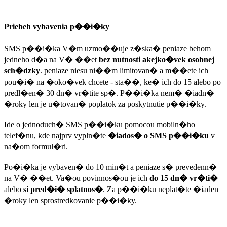
Priebeh vybavenia p��i�ky
SMS p��i�ka V�m uzmo��uje z�ska� peniaze behom
jedneho d�a na V� ��et
bez nutnosti akejko�vek osobnej
sch�dzky
. peniaze niesu ni��m limitovan� a m��ete ich
pou�i� na �oko�vek chcete - sta��, ke� ich do 15 alebo po
predl�en� 30 dn� vr�tite sp�. P��i�ka nem� �iadn�
�roky len je u�tovan� poplatok za poskytnutie p��i�ky.
Ide o jednoduch� SMS p��i�ku pomocou mobiln�ho
telef�nu, kde najprv vypln�te
�iados� o SMS p��i�ku
v
na�om formul�ri.
Po�i�ka je vybaven� do 10 min�t a peniaze s� prevedenn�
na V� ��et. Va�ou povinnos�ou je ich
do 15 dn� vr�ti�
alebo
si pred�i� splatnos�
. Za p��i�ku neplat�te �iaden
�roky len sprostredkovanie p��i�ky.