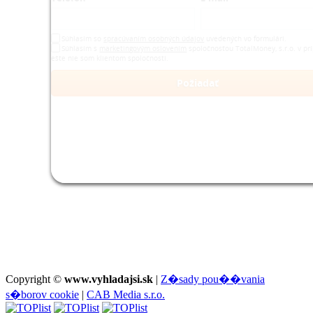
Copyright ©
www.vyhladajsi.sk
|
Z�sady pou��vania
s�borov cookie
|
CAB Media s.r.o.