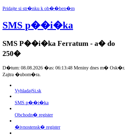
Pridajte si str�nku k ob��ben�m
SMS p��i�ka
SMS P��i�ka Ferratum
- a� do
250�
D�tum: 08.08.2026 �as: 06:13:48 Meniny dnes m� Osk�r.
Zajtra �ubom�ra.
VyhladajSi.sk
SMS p��i�ka
Obchodn� register
�ivnostensk� register