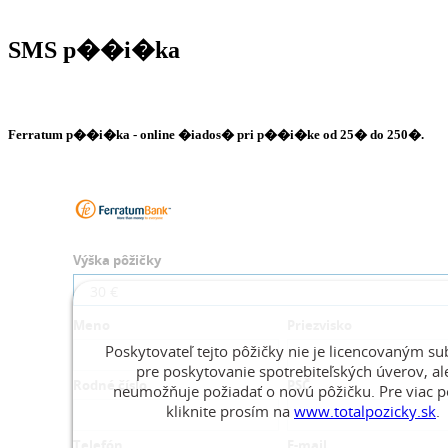
SMS p��i�ka
Ferratum p��i�ka
- online �iados� pri p��i�ke od 25� do 250�.