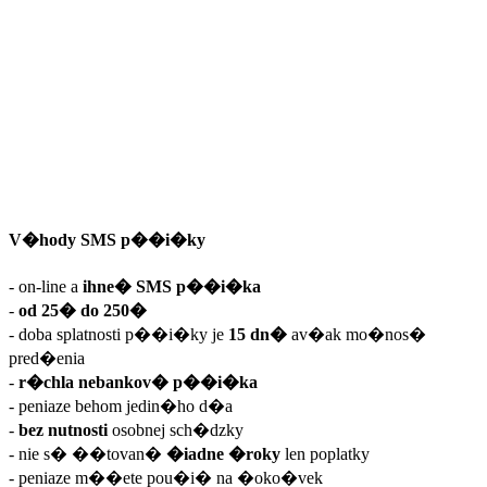
V�hody SMS p��i�ky
- on-line a
ihne� SMS p��i�ka
-
od 25� do 250�
- doba splatnosti p��i�ky je
15 dn�
av�ak mo�nos�
pred�enia
-
r�chla nebankov� p��i�ka
- peniaze behom jedin�ho d�a
-
bez nutnosti
osobnej sch�dzky
- nie s� ��tovan�
�iadne �roky
len poplatky
- peniaze m��ete pou�i� na �oko�vek